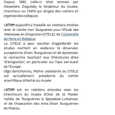
Depuis 1983, celle-ci était animée par
Alexandre Zviguilsky le fondateur du musée,
chercheur au CNRS qui dirigea des cahiers et
organisa des colloques.
L'
ATVM
aujourd'hui travaille en relations étroites
avec le
Centre Ivan Tourguéniev pour l’Étude des
littératures en Émigration
(CITELE), de
l’université
de Mons en Belgique
.
Le CITELE a pour vocation d’approfondir les
études mettant en évidence la dimension
européenne d’Ivan Tourguéniev et de dynamiser
la recherche touchant aux littératures dites
"d’émigration", en particulier sur l’axe est-ouest
de l’Europe.
Olga Gortchanina, Maître assistante au CITELE
est actuellement présidente du comité
scientifique attaché au musée
L'
ATVM
est en relations amicales avec les
chercheurs du musée d'Orel, de la Maison
natale de Tourguéniev à Spasskoié-Lutovinovo,
et de l'Association des Amis d'Ivan Tourguéniev
de Moscou.