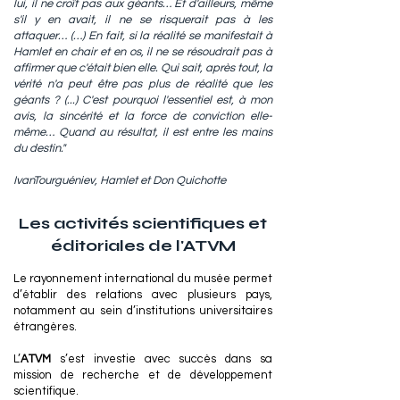
lui, il ne croît pas aux géants… Et d'ailleurs, même
s'il y en avait, il ne se risquerait pas à les
attaquer… (…) En fait, si la réalité se manifestait à
Hamlet en chair et en os, il ne se résoudrait pas à
affirmer que c'était bien elle. Qui sait, après tout, la
vérité n'a peut être pas plus de réalité que les
géants ? (...) C'est pourquoi l'essentiel est, à mon
avis, la sincérité et la force de conviction elle-
même… Quand au résultat, il est entre les mains
du destin."
IvanTourguéniev, Hamlet et Don Quichotte
Les activités scientifiques et
éditoria
les de l'ATVM
Le rayonnement international du musée permet
d’établir des relations avec plusieurs pays,
notamment au sein d’institutions universitaires
étrangères.
L’
ATVM
s’est investie avec succès dans sa
mission de recherche et de développement
scientifique.