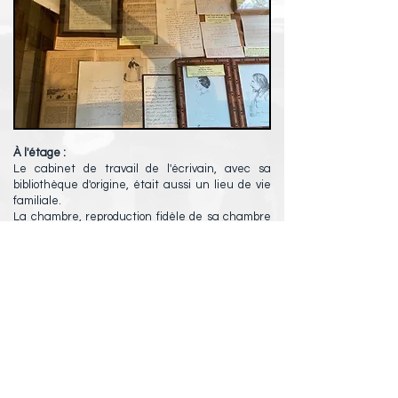
À l'étage :
Le cabinet de travail de l'écrivain, avec sa
bibliothèque d'origine, était aussi un lieu de vie
familiale.
La chambre, reproduction fidèle de sa chambre
d'après une dessin de Claudie Chamerot, refaite
par Joël Bernard, professeur de l'école Boulle, et
ses élèves, s'ouvre sur un grand balcon d'où l'on
peut voir la villa Viardot.
Ivan Tourguéniev y meurt le 3 Septembre 1883,
entouré de Pauline et des enfants Viardot.