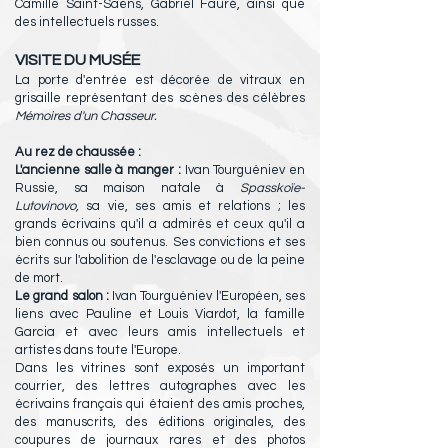
Camille Saint-Saëns, Gabriel Fauré, ainsi que
des intellectuels russes.
VISITE DU MUSÉE
La porte d'entrée est décorée de vitraux en
grisaille représentant des scènes des célèbres
Mémoires d'un Chasseur.
A​u rez de chaussée :
L'ancienne salle à manger :
Ivan Tourguéniev en
Russie, sa maison natale à
Spasskoïe-
Lutovinovo,
sa vie, ses amis et relations ; les
grands écrivains qu'il a admirés et ceux qu'il a
bien connus ou soutenus. Ses convictions et ses
écrits sur l'abolition de l'esclavage ou de la peine
de mort.
Le grand salon :
Ivan Tourguéniev l'Européen, ses
liens avec Pauline et Louis Viardot, la famille
Garcia et avec leurs amis intellectuels et
artistes dans toute l'Europe.
Dans les vitrines sont exposés un important
courrier, des lettres autographes avec les
écrivains français qui étaient des amis proches,
des manuscrits, des éditions originales, des
coupures de journaux rares et des photos