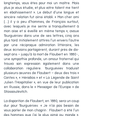
longtemps, vous êtes pour moi un maître. Mais
plus je vous étudie, et plus votre talent me tient
en ébahissement ». Le début d’une longue et
sincère relation fut ainsi établi. « Mon cher ami
[…] il y a peu d’hommes, de Français surtout,
avec lesquels je me sente si tranquillement à
mon aise et si éveillé en même temps », avoue
Tourguéniev dans une de ses lettres, cinq ans
plus tard. Initialement attirés l’un envers l’autre
par une réciproque admiration littéraire, les
deux écrivains partagèrent, durant près de dix-
sept ans – jusqu’à la mort de Flaubert en 1880 -,
une sympathie profonde, un amour fraternel qui
trouva son expression également dans une
collaboration régulière. Tourguéviev traduisit
plusieurs œuvres de Flaubert – deux des trois «
Contes », « Hérodias » et « La Légende de Saint
Julien l’Hospitalier », en vue de leur publication
en Russie, dans le « Messager de l’Europe » de
Stassioulévitch.
La disparition de Flaubert, en 1880, sera un coup
dur pour Tourguéniev. « Je n’ai pas besoin de
vous parler de mon chagrin : Flaubert a été l’un
des hommes que j’ai le plus aimé au monde »,