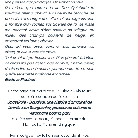
une pensée aux paysages. On voit et on rêve.
De même que quand je lis Don Quichotte je
voudrais aller à cheval sur une route blanche de
poussière et manger des olives et des oignons crus
à l'ombre d'un rocher, vos Scènes de la vie russe
me donnent envie d'être secoué en télègue au
milieu des champs couverts de neige, en
entendant les loups aboyer.
Quel art vous avez, comme vous amenez vos
effets, quelle sureté de main !
Tout en étant particulier vous êtes général. (...) Mais
ce qu'on n'a pas assez loué en vous, c'est le cœur,
c'est-à-dire une émotion permanente, je ne sais
quelle sensibilité profonde et cachée.
Gustave Flaubert
Cette page est extraite du "Guide du visiteur"
édité à l'occasion de l'exposition
Spasskoïe - Bougival, une histoire d'amour et de
liberté. Ivan Tourguéniev, passeur de cultures et
visionnaire pour la paix
à la Maison Losseau, Musée Littéraire du
Hainaut à Mons en Belgique.
Ivan Tourguéniev fut un correspondant très