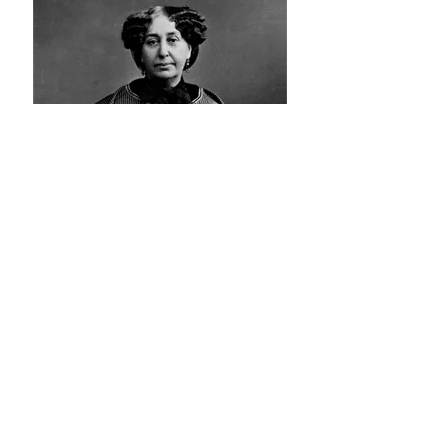
George Sand
Tourgéniev rencontre George Sand en 1845 à
Courtavenel, chez les Viardot. Après cette
première entrevue, l’autrice de « Consuelo » et
l’écrivain russe eurent peu de contacts et ne se
revirent que dans les années 1870.