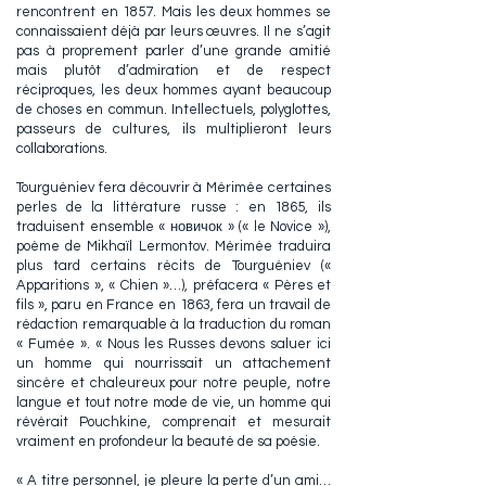
rencontrent en 1857. Mais les deux hommes se
connaissaient déjà par leurs œuvres. Il ne s’agit
pas à proprement parler d’une grande amitié
mais plutôt d’admiration et de respect
réciproques, les deux hommes ayant beaucoup
de choses en commun. Intellectuels, polyglottes,
passeurs de cultures, ils multiplieront leurs
collaborations.
Tourguéniev fera découvrir à Mérimée certaines
perles de la littérature russe : en 1865, ils
traduisent ensemble « новичок » (« le Novice »),
poème de Mikhaïl Lermontov. Mérimée traduira
plus tard certains récits de Tourguéniev («
Apparitions », « Chien »…), préfacera « Pères et
fils », paru en France en 1863, fera un travail de
rédaction remarquable à la traduction du roman
« Fumée ». « Nous les Russes devons saluer ici
un homme qui nourrissait un attachement
sincère et chaleureux pour notre peuple, notre
langue et tout notre mode de vie, un homme qui
révérait Pouchkine, comprenait et mesurait
vraiment en profondeur la beauté de sa poésie.
« A titre personnel, je pleure la perte d’un ami…