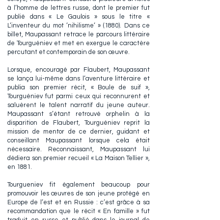
à l’homme de lettres russe, dont le premier fut
publié dans « Le Gaulois » sous le titre «
L’inventeur du mot ’nihilisme’ » (1880). Dans ce
billet, Maupassant retrace le parcours littéraire
de Tourguéniev et met en exergue le caractère
percutant et contemporain de son œuvre.
Lorsque, encouragé par Flaubert, Maupassant
se lança lui-même dans l’aventure littéraire et
publia son premier récit, « Boule de suif »,
Tourguéniev fut parmi ceux qui reconnurent et
saluèrent le talent narratif du jeune auteur.
Maupassant s’étant retrouvé orphelin à la
disparition de Flaubert, Tourguéniev reprit la
mission de mentor de ce dernier, guidant et
conseillant Maupassant lorsque cela était
nécessaire. Reconnaissant, Maupassant lui
dédiera son premier recueil « La Maison Tellier »,
en 1881.
Tourgueniev fit également beaucoup pour
promouvoir les œuvres de son jeune protégé en
Europe de l’est et en Russie : c’est grâce à sa
recommandation que le récit « En famille » fut