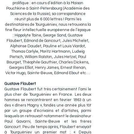
prolifique : en cours d’édition à la Maison
Pouchkine à Saint-Pétersbourg (Académie des
Sciences de la Russie), sa correspondance
réunit plus de 6 000 lettres ! Parmi les
destinataires de Tourguéniev, nous retrouvons la
fine fleur intellectuelle européenne de l’époque
: Hippolyte Taine, George Sand, Gustave
Flaubert, Edmond de Goncourt, Jules Michelet,
Alphonse Daudet, Pauline et Louis Viardot,
Thomas Carlyle, Moritz Hartmann, Ludwig
Pietsch, William Ralston, Jules Hetzel, Paul
Bourget, Théophile Gauthier, Charles Dickens,
Georges Elliot, Henry James, Ernest Renan,
Victor Hugo, Sainte-Beuve, Edmond Ebout etc….
Gustave Flaubert
Gustave Flaubert fut très certainement l’ami le
plus cher de Tourguéniev en France. Les deux
hommes se rencontrèrent en février 1863 à un
des « dîners Magny », fondés une année plus tôt
par un groupe d’écrivains et d’artistes, parmi
lesquels on retrouvait notamment le dessinateur
Paul Gavarni, Sainte-Beuve et les frères
Goncourt. Peu de temps après, Flaubert envoyait
à Tourguéniev un premier mot : « Depuis