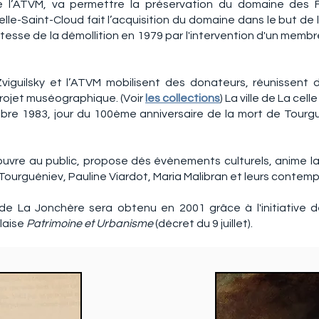
de l’ATVM, va permettre la préservation du domaine des 
Celle-Saint-Cloud fait l’acquisition du domaine dans le but de 
tesse de la démollition en 1979 par l'intervention d'un membre
guilsky et l’ATVM mobilisent des donateurs, réunissent d
rojet muséographique. (V
oir
les collections
) La ville de La cel
bre 1983, jour du 100ème anniversaire de la mort de Tour
'ouvre au public, propose dés évènements culturels, anime l
 Tourguéniev, Pauline Viardot, Maria Malibran et leurs contempo
e La Jonchère sera obtenu en 2001 grâce à l'initiative d
laise
Patrimoine et Urbanisme
(décret du 9 juillet).