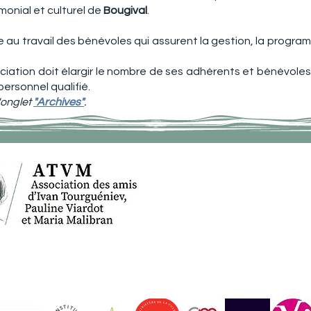
monial et culturel de
Bougival
.
 au travail des bénévoles qui assurent la gestion, la programm
sociation doit élargir le nombre de ses adhérents et bénévol
ersonnel qualifié.
l'onglet
"Archives"
.
ACCUEIL
IV
ACTUALITES
AGENDA