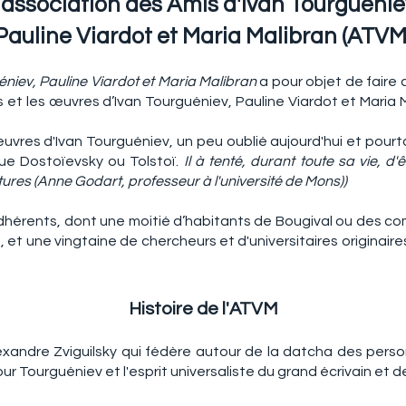
'association des Amis d'Ivan Tourguénie
Pauline Viardot et Maria Malibran (ATVM
́niev, Pauline Viardot et Maria Malibran
a pour objet de faire 
et les œuvres d’Ivan Tourguéniev, Pauline Viardot et Maria Mal
œuvres d'Ivan Tourguéniev, un peu oublié aujourd'hui et pour
ue Dostoïevsky ou Tolstoï.
Il à tenté, durant toute sa vie, d'
ltures (Anne Godart, professeur à l'université de Mons))
adhérents, dont une moitié d’habitants de Bougival ou des c
, et une vingtaine de chercheurs et d'universitaires originair
Histoire de l'ATVM
xandre Zviguilsky qui fédère autour de la datcha des pers
ur Tourguéniev et l'esprit universaliste du grand écrivain et de