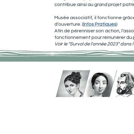
contribue ainsi au grand projet patri
Musée associatif, il fonctionne grâce
d’ouverture. (
Infos Pratiques
)
Afin de pérenniser son action, l’as
fonctionnement pour rémunérer du p
Voir le "Survol de l'année 2023" dans 
Adresse
ATVM
126 rue du Mal Joffre
78380 BOUGIVAL