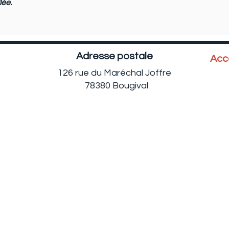
lée.
Adresse p
ostale
Acc
126 rue du Maréchal Joffre
78380
Bougival