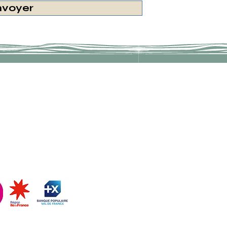
nvoyer
AN TOURGUÉNIEV
ADHÉSION
LA DATCHA
INFOS PRATIQUES
ATVM
CONTACT