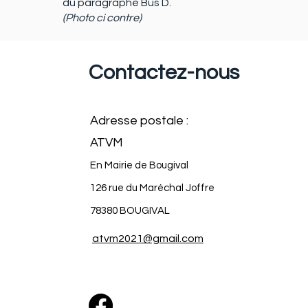
du paragraphe Bus D.
(Photo ci contre)
Contactez-nous
Adresse postale :
ATVM
En Mairie de Bougival
126 rue du Maréchal Joffre
78380 BOUGIVAL
atvm2021@gmail.com