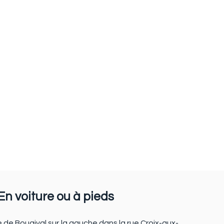
En voiture ou à pieds
e de Bougival sur la gauche dans la rue Croix-aux-