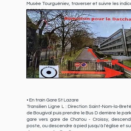
Musée Tourguéniev
,
traverser et suivre les indic
panneau.
(schéma ci-dessous)
• En train Gare St Lazare
Transilien Ligne L : Direction Saint-Nom-la-Bre
de Bougival
puis prendre le Bus D derrière le parki
gare vers gare de Chatou - Croissy, descend
poste
,
ou descendre à pied jusqu'à l'église et sui