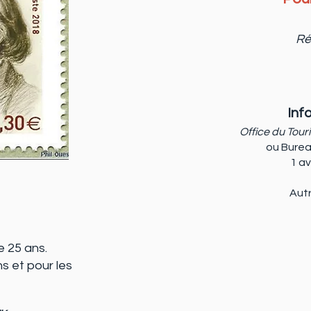
Ré
Inf
Office du Tou
ou Burea
1 a
Autr
e 25 ans.
s et pour les