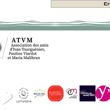
E
ACCUEIL
IV
ACTUALITES
AGENDA
La Forlane