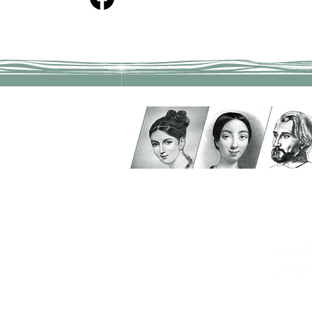
Adresse
ATVM
126 rue du Mal Joffre
78380 BOUGIVAL
atvm2021@gmail.com
Suivez nous