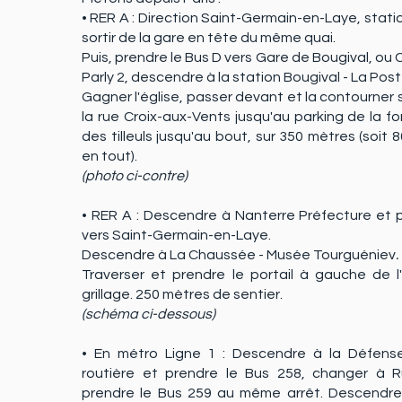
• RER A : Direction Saint-Germain-en-Laye, stat
sortir de la gare en tête du même quai.
Puis, prendre le Bus D vers Gare de Bougival, o
Parly 2, descendre à la station Bougival - La Pos
Gagner l'église, passer devant et la contourner
la rue Croix-aux-Vents jusqu'au parking de la for
des tilleuls jusqu'au bout, sur 350 mètres (soit
en tout).
(photo ci-contre)
• RER A : Descendre à Nanterre Préfecture et 
vers Saint-Germain-en-Laye.
Descendre à La Chaussée - Musée Tourguéniev
.
Traverser et prendre le portail à gauche de l'
grillage. 250 mètres de sentier.
(schéma ci-dessous)
• En métro Ligne 1 : Descendre à la Défens
routière et prendre le Bus 258, changer à R
prendre le Bus 259 au même arrêt. Descendr