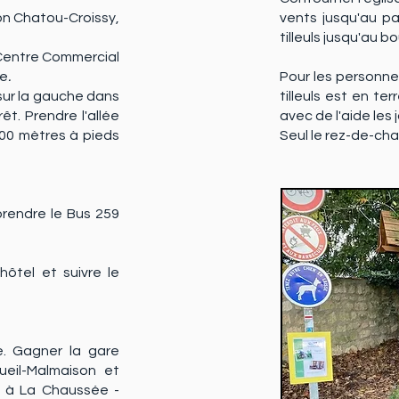
ion Chatou-Croissy,
vents jusqu'au par
tilleuls jusqu'au b
u Centre Commercial
te
.
Pour les personnes
 sur la gauche dans
tilleuls est en te
êt. Prendre l'allée
avec de l'aide les
 800 mètres à pieds
Seul le rez-de-ch
prendre le Bus 259
hôtel et suivre le
e. Gagner la gare
ueil-Malmaison et
e à La Chaussée -