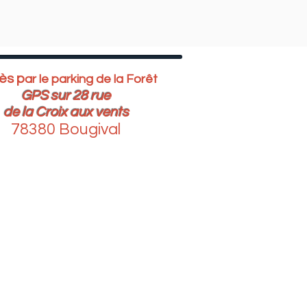
ès p
ar le parking de la Forêt
GPS sur 28 rue
de la Croix aux vents
783
80 Bougival