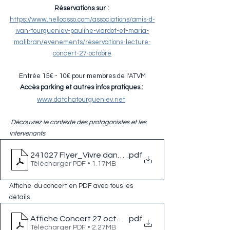
Réservations sur :
https://www.helloasso.com/associations/amis-d-
ivan-tourgueniev-pauline-viardot-et-maria-
malibran/evenements/réservations-lecture-
concert-27-octobre
Entrée 15€ - 10€ pour membres de l'ATVM
Accès parking et autres infos pratiques :
www.datchatourgueniev.net
 Découvrez le contexte des protagonistes et les 
intervenants
241027 Flyer_Vivre dans le feu_déf
.pdf
Télécharger PDF • 1.17MB
Affiche  du concert en PDF avec tous les 
détails 
Affiche Concert 27 octobre 2024 - v9
.pdf
Télécharger PDF • 2.27MB