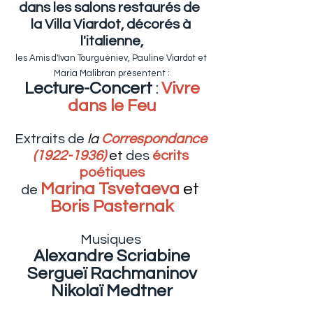
dans les salons restaurés de  
la Villa Viardot,
décorés à 
l'italienne,
les Amis d'Ivan Tourguéniev, Pauline Viardot et 
Maria Malibran présentent :
 Lecture-Concert 
:
Vivre 
dans le Feu
Extraits de 
la
Correspondance
(1922-1936) 
et
 des 
écrits 
poétiques
Marina Tsvetaeva 
et 
de 
Boris Pasternak
Musiques 
Alexandre Scriabine
Sergueï Rachmaninov
Nikolaï Medtner