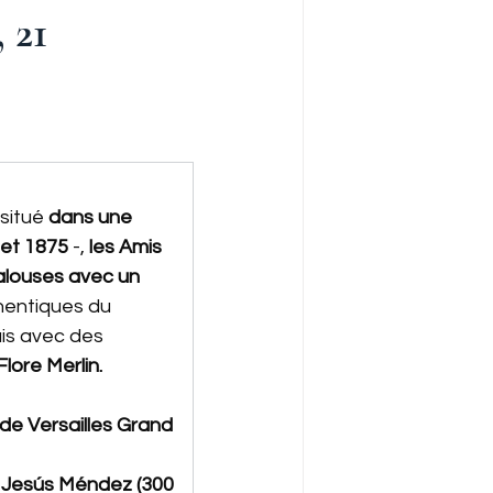
 21
situé 
dans une 
 et 1875
 -, 
les Amis 
alouses avec un 
hentiques du 
puis avec des 
lore Merlin.
de Versailles Grand 
 Jesús Méndez (300 