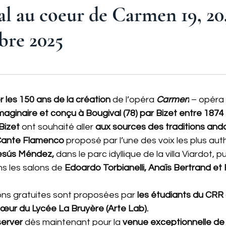
l au coeur de Carmen 19, 20,
bre 2025
r les 150 ans de la création
 de l’opéra 
Carmen
 – opéra 
maginaire et conçu à Bougival (78) par Bizet entre 1874
Bizet
 ont souhaité aller 
aux sources des traditions and
Cante Flamenco 
proposé par l’une des voix les plus aut
esús Méndez,
 dans le parc idyllique de la villa Viardot, 
s les salons de
 Edoardo Torbianelli, Anaïs Bertrand et F
ns gratuites sont proposées par 
les étudiants du CRR 
œur du Lycée La Bruyère (Arte Lab).
server
 dès maintenant pour la 
venue exceptionnelle de