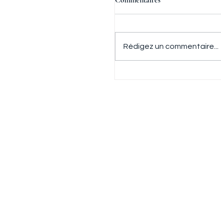
Commentaires
Rédigez un commentaire...
Pauline et Ivan, entre la vil
Datcha, la musique en partage, le
4 juillet 2026