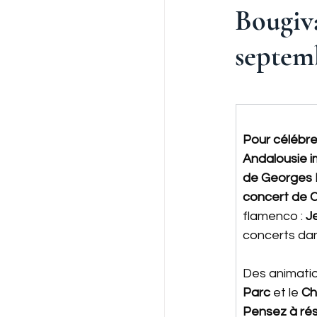
Bougiva
septem
Pour célébre
Andalousie i
de Georges 
concert de 
flamenco : 
J
concerts dan
Des animatio
Parc 
et le 
Ch
Pensez à ré