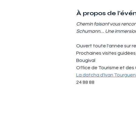
À propos de l'év
Chemin faisant vous rencont
Schumann… Une immersion gar
Ouvert toute l'année sur r
Prochaines visites guidées,
Bougival 
Office de Tourisme et des 
La datcha d'Ivan Tourgueniev
24 88 88