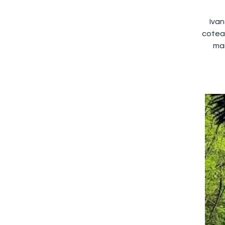
Ivan
coteau
mai