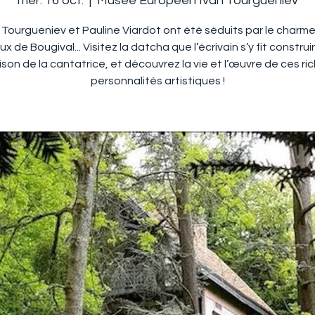
mer. 16 oct.
  |  
Musée Européen Ivan Tourguéniev
 Tourgueniev et Pauline Viardot ont été séduits par le charm
x de Bougival... Visitez la datcha que l’écrivain s’y fit construir
son de la cantatrice, et découvrez la vie et l’œuvre de ces ri
personnalités artistiques !