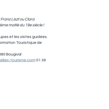
ranz Liszt ou Clara 
ème moitié du 19e siècle !
pes et les visites guidées.
formation Touristique de 
380 Bougival
rsailles-tourisme.com)
 01 39 