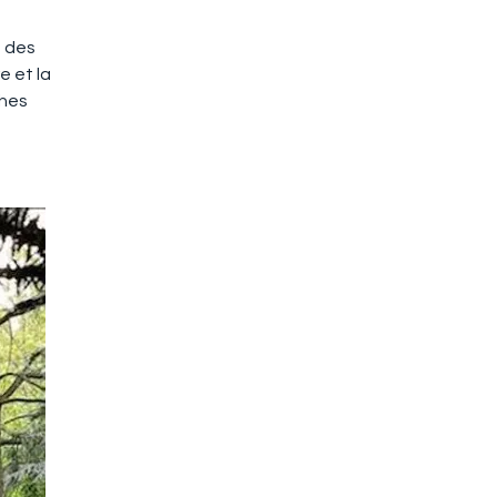
e des
e et la
ches