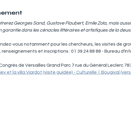
énement
rerez Georges Sand, Gustave Flaubert, Emile Zola, mais aussi F
antie dans les cénacles littéraires et artistiques de la deuxi
endez-vous notamment pour les chercheurs, les visites de grou
​ renseignements et inscriptions : 01 39 24 88 88 - Bureau d’In
Congrès de Versailles Grand Parc 7 rue du Général Leclerc 78
 et la villa Viardot (visite guidée) - Culturelle  |  Bougival (ve