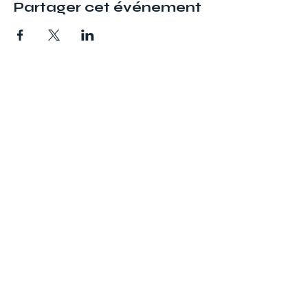
Partager cet événement
Adresse
ATVM
126 rue du Mal Joffre
78380 BOUGIVAL
atvm2021@gmail.com
Suivez nous
La Forlane
Politique de confidentialité
2026 © ATVM • Site géré par
L'art des sites
Gestion des cookies