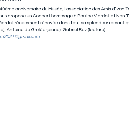
u 40ème anniversaire du Musée, l’association des Amis d’Ivan T
 vous propose un Concert hommage à Pauline Viardot et Ivan 
 Viardot récemment rénovée dans tout sa splendeur romantiqu
o), Antoine de Grolée (piano), Gabriel Boz (lecture).
vm2021@gmail.com