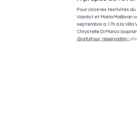
Pour clore les festivités d
Viardot et Maria Malibran
septembre à 17h à la Villa
Chrystelle Di Marco (sopran
Gratuit sur  réservation : 
at