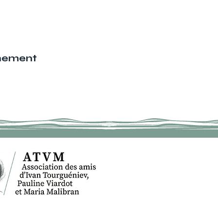
énement
ACCUEIL
IV
ACTUALITES
AGENDA