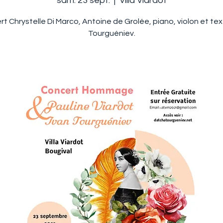
sam. 23 sept.
  |  
Villa Viardot
t Chrystelle Di Marco, Antoine de Grolée, piano, violon et te
Tourguéniev.