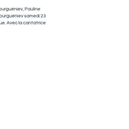
ourguéniev, Pauline 
Tourguéniev samedi 23 
e. Avec la cantatrice 