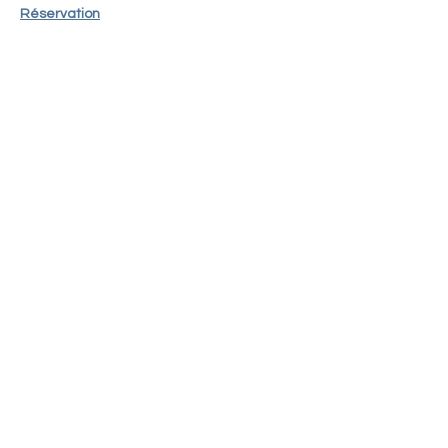
Réservation
Partager cet événement
Adresse
ATVM
126 rue du Mal Joffre
78380 BOUGIVAL
atvm2021@gmail.com
Suivez nous