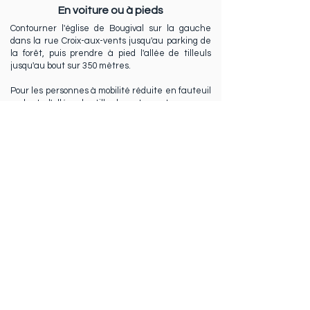
En voiture ou à pieds
Contourner l'église de Bougival sur la gauche
dans la rue Croix-aux-vents jusqu'au parking de
la forêt, puis prendre à pied l'allée de tilleuls
jusqu'au bout sur 350 mètres.
Pour les personnes à mobilité réduite en fauteuil
roulant, l'allée de tilleuls est en terre, peu
praticable par temps de pluie ; possible avec de
l'aide les jours de beaux temps.
Seul le rez-de-chaussée de la Datcha est
accessible.