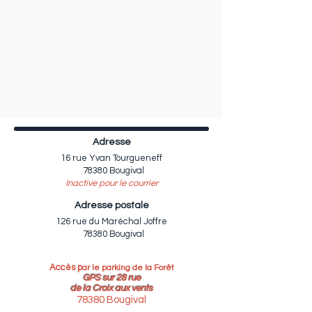
Adresse
16 rue Yvan Tourgueneff
78380
Bougival
Inactive pour le courrier
Adresse p
ostale
126 rue du Maréchal Joffre
78380
Bougival
Accès p
ar le parking de la Forêt
GPS sur 28 rue
de la Croix aux vents
783
80 Bougival