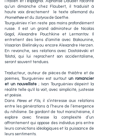
l’italien et l’espagnol. Alphonse Daudet raconte
qu’un dimanche chez Flaubert, il traduisit à
haute voix directement le texte allemand du
Prométhée
et du
Satyros
de Goethe.
Tourguéniev n’en reste pas moins profondément
russe. Il est un grand admirateur de Nicolas
Gogol, Alexandre Pouchkine et Lermontov. Il
entretient des liens d’amitié avec Bakounine,
Vissarion Biélinsky ou encore Alexandre Herzen.
En revanche, ses relations avec Dostoïévski et
Tolstoï, qui lui reprochent son occidentalisme,
seront souvent tendues.
Traducteur, auteur de pièces de théâtre et de
poèmes, Tourguéniev est surtout
un romancier
et un nouvelliste
;
Ivan Tourguéniev dépeint la
réalité telle qu'il la voit, avec simplicité, justesse
et poésie.
Dans
Pères et Fils
, il s’intéresse aux relations
entre les générations à l’heure de l’émergence
du nihilisme. Se gardant de tout manichéisme, il
explore avec finesse la complexité d’un
affrontement qui oppose des individus pris entre
leurs convictions idéologiques et la puissance de
leurs sentiments.