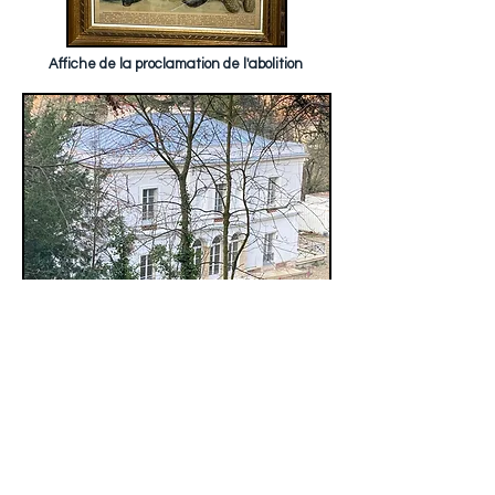
Affiche de la proclamation de l'abolition
La villa Viardot vue de la datcha
À Saint-Pétersbourg en 1843, Tourguéniev
devient l'ami de Louis Viardot. Il est subjugué par
la cantatrice Pauline Viardot et s’attache à la
famille jusqu’à la fin de sa vie. Il les suit
successivement en France à Courtavenel dans
l'Oise, à Baden-Baden, Londres et Paris, puis à