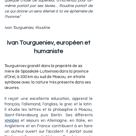
quelque chose de supérieur, d'inattendu pour lui-
même parlait par ses lèvres… Roudine parlait de
ce qui donne un sens éternel à la vie éphémère de
l'homme."
Ivan Tourguéniev, Roudine
Ivan Tourgueniev, européen et
humaniste
Tourguéniev grandit dans la propriété de sa
mère de Spasskoïé-Lutovinovo dans la province
d’Orel, à 300 km au sud de Moscou, en étroite
symbiose avec la nature très présente dans ses
œuvres.
Il reçoit une excellente éducation, apprend le
français, l’allemand, l’anglais, le grec et le latin.
Il étudie les lettres et la philosophie à Moscou,
Saint-Pétersbourg puis Berlin. Ses différents
voyages
et séjours en Allemagne, en Italie, en
Angleterre et en France contribuent à en faire
un auteur ouvert sur l’occident. Il parlait aussi