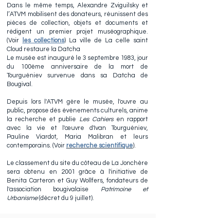
Dans le même temps, Alexandre Zviguilsky et
l’ATVM mobilisent des donateurs, réunissent des
pièces de collection, objets et documents et
rédigent un premier projet muséographique.
(V
oir
les collections
) La ville de La celle saint
Cloud restaure la Datcha
Le musée est inauguré le 3 septembre 1983, jour
du 100ème anniversaire de la mort de
Tourguéniev survenue dans sa Datcha de
Bougival.
Depuis lors l'ATVM gère le musée, l'ouvre au
public, propose dés évènements culturels, anime
la recherche et publie
Les Cahiers
en rapport
avec la vie et l'œuvre d'Ivan Tourguéniev,
Pauline Viardot, Maria Malibran et leurs
contemporains. (
Voir
recherche scientifique
).
Le classement du site du côteau de La Jonchère
sera obtenu en 2001 grâce à l'initiative de
Benita Carteron et Guy Wollfers, fondateurs de
l'association bougivalaise
Patrimoine et
Urbanisme
(décret du 9 juillet).