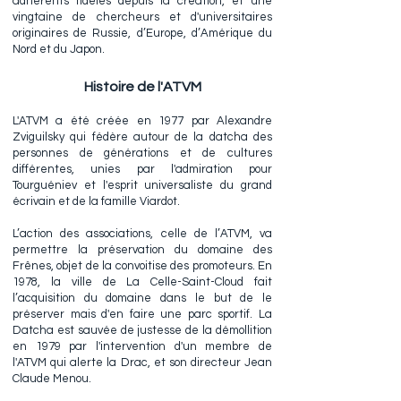
adhérents fidèles depuis la création, et une
vingtaine de chercheurs et d'universitaires
originaires de Russie, d’Europe, d’Amérique du
Nord et du Japon.
Histoire de l'ATVM
L'ATVM a été créée en 1977 par Alexandre
Zviguilsky qui fédère autour de la datcha des
personnes de générations et de cultures
différentes, unies par l'admiration pour
Tourguéniev et l'esprit universaliste du grand
écrivain et de la famille Viardot.
L’action des associations, celle de l’ATVM, va
permettre la préservation du domaine des
Frênes, objet de la convoitise des promoteurs. En
1978, la ville de La Celle-Saint-Cloud fait
l’acquisition du domaine dans le but de le
préserver mais d'en faire une parc sportif. La
Datcha est sauvée de justesse de la démollition
en 1979 par l'intervention d'un membre de
l'ATVM qui alerte la Drac, et son directeur Jean
Claude Menou.