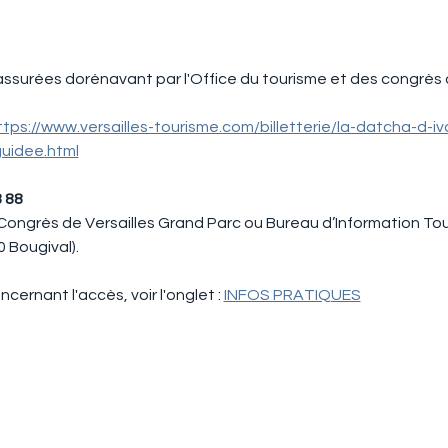
assurées dorénavant par l'Office du tourisme et des congrès d
ttps://www.versailles-tourisme.com/billetterie/la-datcha-d-iv
guidee.html
​​​​​ 
Congrès de Versailles Grand Parc ou Bureau d’Information Tour
 Bougival).
cernant l'accès, voir l'onglet : 
INFOS PRATIQUES