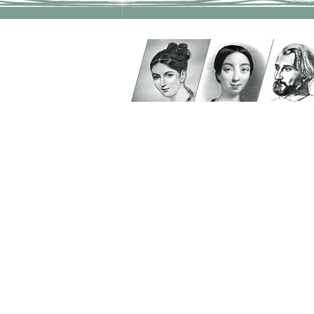
Adresse
ATVM
126 rue du Mal Joffre