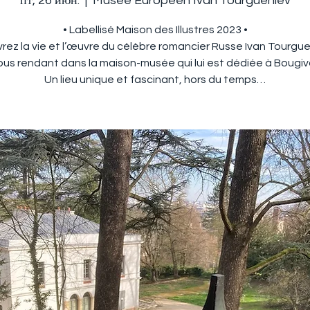
пт, 26 июн.
  |  
Musée Européen Ivan Tourguéniev
• Labellisé Maison des Illustres 2023 •
ez la vie et l’œuvre du célèbre romancier Russe Ivan Tourgu
ous rendant dans la maison-musée qui lui est dédiée à Bougiva
Un lieu unique et fascinant, hors du temps…