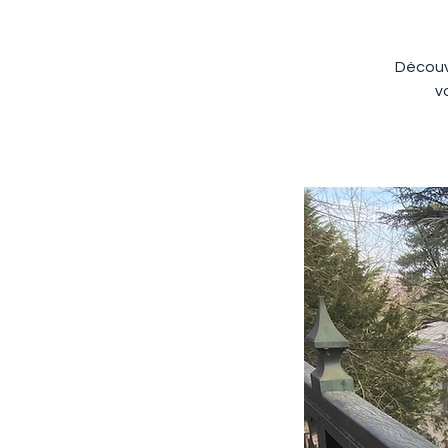
Découvr
v