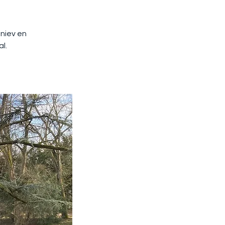
eniev en
l.