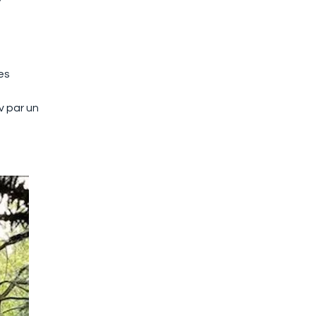
es
v par un