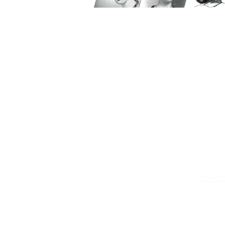
Adresse
ATVM
126 rue du Mal Joffre
78380 BOUGIVAL
atvm2021@gmail.com
Suivez nous