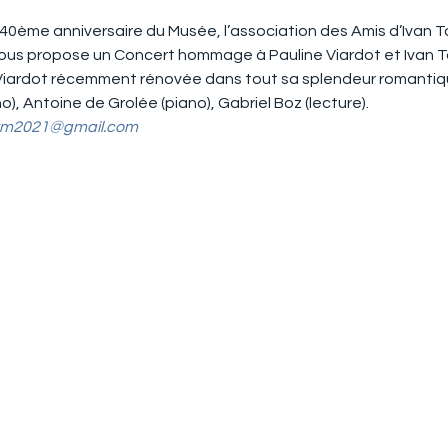
u 40ème anniversaire du Musée, l’association des Amis d’Ivan T
 vous propose un Concert hommage à Pauline Viardot et Ivan 
 Viardot récemment rénovée dans tout sa splendeur romantiqu
o), Antoine de Grolée (piano), Gabriel Boz (lecture).
vm2021@gmail.com