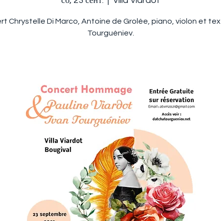
сб, 23 сент.
  |  
Villa Viardot
t Chrystelle Di Marco, Antoine de Grolée, piano, violon et te
Tourguéniev.