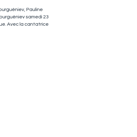
ourguéniev, Pauline 
Tourguéniev samedi 23 
e. Avec la cantatrice 