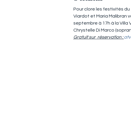
Pour clore les festivités d
Viardot et Maria Malibran
septembre à 17h à la Villa
Chrystelle Di Marco (sopran
Gratuit sur  réservation : 
at