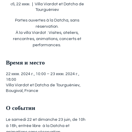
сб, 22 июн.
  |  
Villa Viardot et Datcha de
Tourguéniev
Portes ouvertes à la Datcha, sans
réservation.
À la villa Viardot : Visites, ateliers,
rencontres, animations, concerts et
Время и место
22 июн. 2024 г., 10:00 – 23 июн. 2024 г.,
18:00
Villa Viardot et Datcha de Tourguéniev,
Bougival, France
О событии
Le samedi 22 et dimanche 23 juin, de 10h 
à 18h, entrée libre  à la Datcha et 