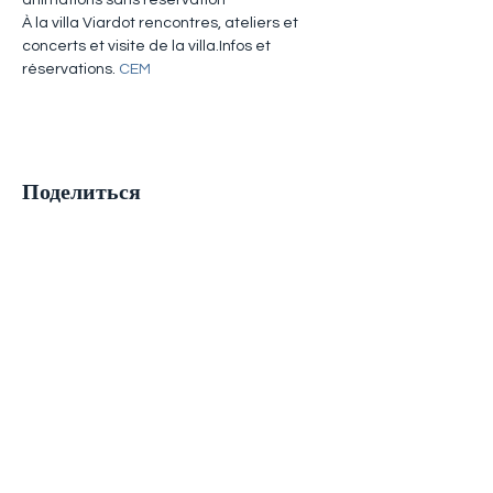
animations sans réservation
À la villa Viardot rencontres, ateliers et 
concerts et visite de la villa.Infos et 
réservations. 
CEM
Поделиться
Adresse
ATVM
126 rue du Mal Joffre
78380 BOUGIVAL
atvm2021@gmail.com