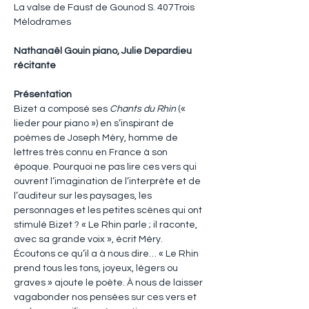
La valse de Faust de Gounod S. 407Trois 
Mélodrames
Nathanaël Gouin piano, Julie Depardieu 
récitante
Présentation
Bizet a composé ses 
Chants du Rhin
 (« 
lieder pour piano ») en s’inspirant de 
poèmes de Joseph Méry, homme de 
lettres très connu en France à son 
époque. Pourquoi ne pas lire ces vers qui 
ouvrent l’imagination de l’interprète et de 
l’auditeur sur les paysages, les 
personnages et les petites scènes qui ont 
stimulé Bizet ? « Le Rhin parle ; il raconte, 
avec sa grande voix », écrit Méry. 
Écoutons ce qu’il a à nous dire… « Le Rhin 
prend tous les tons, joyeux, légers ou 
graves » ajoute le poète. À nous de laisser 
vagabonder nos pensées sur ces vers et 