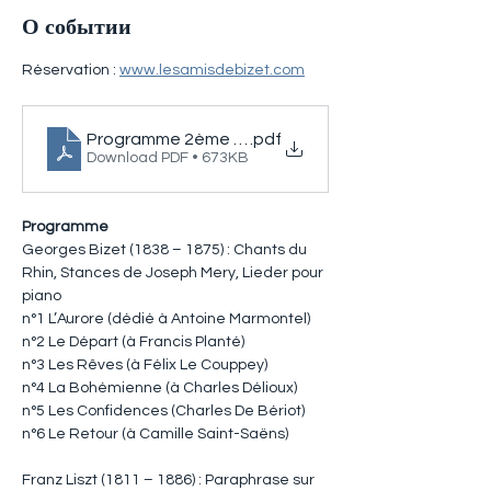
О событии
Réservation : 
www.lesamisdebizet.com
Programme 2ème festival Georges Bizet
.pdf
Download PDF • 673KB
Programme
Georges Bizet (1838 – 1875) : Chants du 
Rhin, Stances de Joseph Mery, Lieder pour 
piano
n°1 L’Aurore (dédié à Antoine Marmontel)
n°2 Le Départ (à Francis Planté)
n°3 Les Rêves (à Félix Le Couppey)
n°4 La Bohémienne (à Charles Délioux)
n°5 Les Confidences (Charles De Bériot)
n°6 Le Retour (à Camille Saint-Saëns)
Franz Liszt (1811 – 1886) : Paraphrase sur 