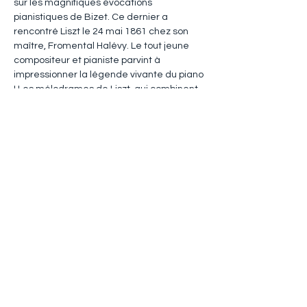
sur les magnifiques évocations 
pianistiques de Bizet. Ce dernier a 
rencontré Liszt le 24 mai 1861 chez son 
maître, Fromental Halévy. Le tout jeune 
compositeur et pianiste parvint à 
impressionner la légende vivante du piano 
! Les mélodrames de Liszt, qui combinent 
déclamation parlée et composition 
pianistique, se sont imposées comme le 
pendant aux 
Chants du Rhin
. Avec les 
poètes que Liszt met en musique – Lenau, 
Strachwitz, Bürger, etc. – nous passons 
des paysages et des rêveries de Bizet et 
Méry à des visions fantastiques et parfois 
cauchemardesques. Deux visions du 
monde !
Hervé Lacombe