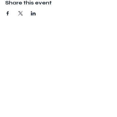
Share this event
Adresse
ATVM
126 rue du Mal Joffre
78380 BOUGIVAL
atvm2021@gmail.com
Suivez nous
La Forlane
Politique de confidentialité
2026 © ATVM • Site géré par
L'art des sites
Gestion des cookies