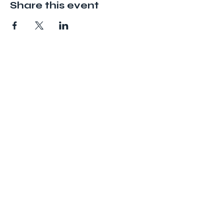
Share this event
Adresse
ATVM
126 rue du Mal Joffre
78380 BOUGIVAL
atvm2021@gmail.com
Suivez nous
La Forlane
Politique de confidentialité
2026 © ATVM • Site géré par
L'art des sites
Gestion des cookies