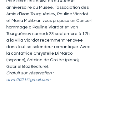
Pour clore les festivités du 40ème 
anniversaire du Musée, l’association des 
Amis d’Ivan Tourguéniev, Pauline Viardot 
et Maria Malibran vous propose un Concert 
hommage à Pauline Viardot et Ivan 
Tourguéniev samedi 23 septembre à 17h 
à la Villa Viardot récemment rénovée 
dans tout sa splendeur romantique. Avec 
la cantatrice Chrystelle Di Marco 
(soprano), Antoine de Grolée (piano), 
Gabriel Boz (lecture).
Gratuit sur  réservation : 
atvm2021@gmail.com
Share this event