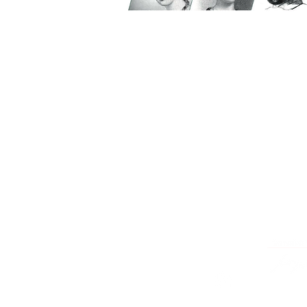
Adresse
ATVM
126 rue du Mal Joffre
78380 BOUGIVAL
atvm2021@gmail.com
Suivez nous