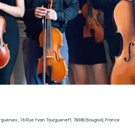
uéniev , 16 Rue Yvan Tourgueneff, 78380 Bougival, France