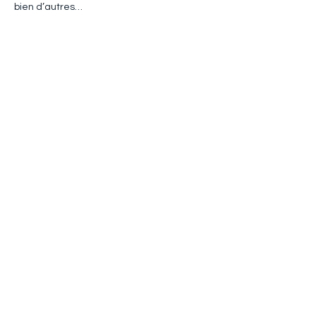
bien d’autres…
Share this event
Adresse
ATVM
126 rue du Mal Joffre
78380 BOUGIVAL
atvm2021@gmail.com
Suivez nous