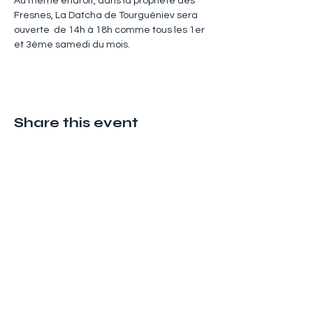
Au même endroit, dans la propriété des 
Fresnes, La Datcha de Tourguéniev sera 
ouverte  de 14h à 18h comme tous les 1er 
et 3ème samedi du mois.
Share this event
Adresse
ATVM
126 rue du Mal Joffre
78380 BOUGIVAL
atvm2021@gmail.com