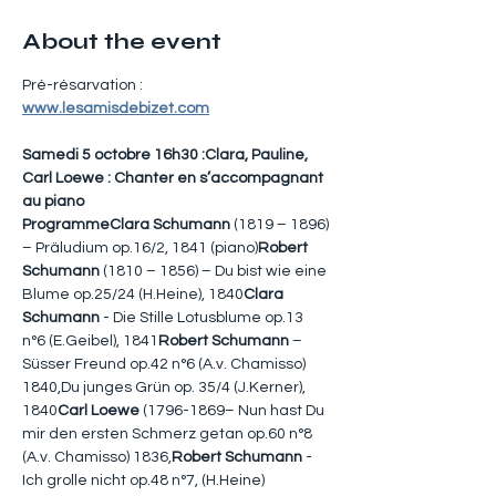
About the event
Pré-résarvation : 
www.lesamisdebizet.com
Samedi 5 octobre 16h30 :Clara, Pauline, 
Carl Loewe : Chanter en s’accompagnant 
au piano
ProgrammeClara Schumann
 (1819 – 1896) 
– Präludium op.16/2, 1841 (piano)
Robert 
Schumann
 (1810 – 1856) – Du bist wie eine 
Blume op.25/24 (H.Heine), 1840
Clara 
Schumann
 - Die Stille Lotusblume op.13 
n°6 (E.Geibel), 1841
Robert Schumann
 – 
Süsser Freund op.42 n°6 (A.v. Chamisso) 
1840,Du junges Grün op. 35/4 (J.Kerner), 
1840
Carl Loewe
 (1796-1869– Nun hast Du 
mir den ersten Schmerz getan op.60 n°8 
(A.v. Chamisso) 1836,
Robert Schumann
 - 
Ich grolle nicht op.48 n°7, (H.Heine) 