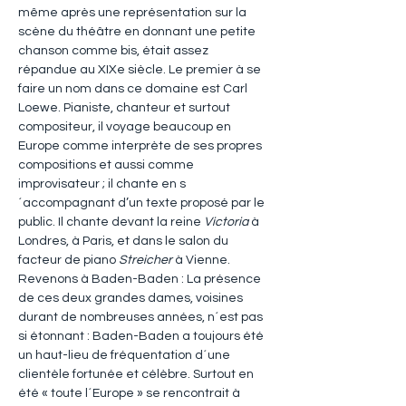
même après une représentation sur la 
scène du théâtre en donnant une petite 
chanson comme bis, était assez 
répandue au XIXe siècle. Le premier à se 
faire un nom dans ce domaine est Carl 
Loewe. Pianiste, chanteur et surtout 
compositeur, il voyage beaucoup en 
Europe comme interprète de ses propres 
compositions et aussi comme 
improvisateur ; il chante en s
´accompagnant d’un texte proposé par le 
public. Il chante devant la reine 
Victoria
 à 
Londres, à Paris, et dans le salon du 
facteur de piano
 Streicher
 à Vienne.
Revenons à Baden-Baden : La présence 
de ces deux grandes dames, voisines 
durant de nombreuses années, n´est pas 
si étonnant : Baden-Baden a toujours été 
un haut-lieu de fréquentation d´une 
clientèle fortunée et célèbre. Surtout en 
été « toute l´Europe » se rencontrait à 