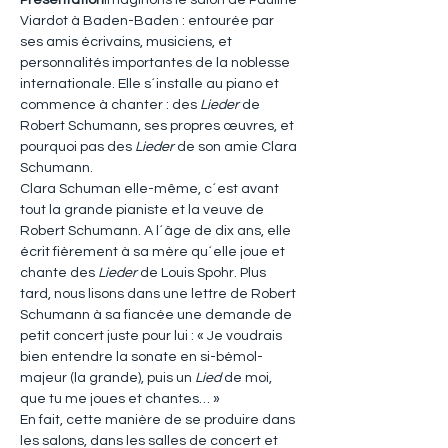
Présentation
Imaginons le salon de Pauline 
Viardot à Baden-Baden : entourée par 
ses amis écrivains, musiciens, et 
personnalités importantes de la noblesse 
internationale. Elle s´installe au piano et 
commence à chanter : des 
Lieder
 de 
Robert Schumann, ses propres œuvres, et 
pourquoi pas des 
Lieder
 de son amie Clara 
Schumann.
Clara Schuman elle-même, c´est avant 
tout la grande pianiste et la veuve de 
Robert Schumann. A l´âge de dix ans, elle 
écrit fièrement à sa mère qu´elle joue et 
chante des 
Lieder 
de Louis Spohr. Plus 
tard, nous lisons dans une lettre de Robert 
Schumann à sa fiancée une demande de 
petit concert juste pour lui : « Je voudrais 
bien entendre la sonate en si-bémol-
majeur (la grande), puis un 
Lied
 de moi, 
que tu me joues et chantes… »
En fait, cette manière de se produire dans 
les salons, dans les salles de concert et 