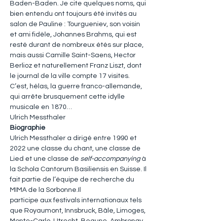
Baden-Baden. Je cite quelques noms, qui 
bien entendu ont toujours été invités au 
salon de Pauline : Tourgueniev, son voisin 
et ami fidèle, Johannes Brahms, qui est 
resté durant de nombreux étés sur place, 
mais aussi Camille Saint-Saens, Hector 
Berlioz et naturellement Franz Liszt, dont 
le journal de la ville compte 17 visites. 
C’est, hélas, la guerre franco-allemande, 
qui arrête brusquement cette idylle 
musicale en 1870…
Ulrich Messthaler
Biographie
Ulrich Messthaler a dirigé entre 1990 et 
2022 une classe du chant, une classe de 
Lied et une classe de 
self-accompanying
 à 
la Schola Cantorum Basiliensis en Suisse. Il 
fait partie de l’équipe de recherche du 
MIMA de la Sorbonne.Il 
participe aux festivals internationaux tels 
que Royaumont, Innsbruck, Bâle, Limoges, 