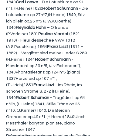
1840
Carl Loewe
 - Die Lotusblume op.9.I 
n°1, (H.Heine) 1828
Robert Schumann
 - Die 
Lotusblume op.27n°7,(H.Heine) 1840, Sitz 
ich allein op.25 n°5 (J.W.v.Goethe) 
1840
Reynaldo Hahn
 – Offrande 
(P.Verlaine) 1891
Pauline Viardot
 (1821 – 
1910) - Fleur desséchée VWV 1018 
(A.S.Pouchkine), 1864
Franz Liszt
 (1811 – 
1882) – Vergiftet sind meine Lieder S.289 
(H.Heine), 1844
Robert Schumann
 - 
Mondnacht op.39 n°5, (J.v.Eichendorff), 
1840Phantasietanz op.124 n°5 (piano) 
1837Herzeleid op.107 n°1, 
(T.Ulrich),1851
Franz Liszt
 - Im Rhein, im 
schönen Strome S. 272 (H.Heine), 
1840
Robert Schuman
 - Tragödie II op.64 
n°3b, (H.Heine) 1841, Stille Träne op.35 
n°10, (J.Kerner) 1840, Die Beiden 
Grenadier op.49 n°1 (H.Heine) 1840Ulrich 
Messthaler baryton-pianiste, piano 
Streicher 1847