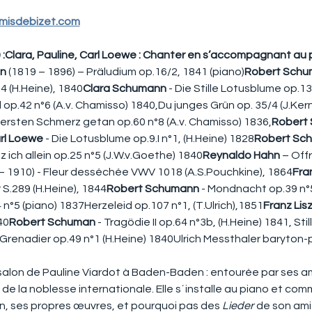
misdebizet.com
:Clara, Pauline, Carl Loewe : Chanter en s’accompagnant au 
n
 (1819 – 1896) – Präludium op.16/2, 1841 (piano)
Robert Sch
4 (H.Heine), 1840
Clara Schumann
 - Die Stille Lotusblume op.13
 op.42 n°6 (A.v. Chamisso) 1840,Du junges Grün op. 35/4 (J.Kern
ersten Schmerz getan op.60 n°8 (A.v. Chamisso) 1836,
Robert
rl Loewe
 - Die Lotusblume op.9.I n°1, (H.Heine) 1828
Robert Sc
z ich allein op.25 n°5 (J.W.v.Goethe) 1840
Reynaldo Hahn
 – Off
 – 1910) - Fleur desséchée VWV 1018 (A.S.Pouchkine), 1864
Fran
 S.289 (H.Heine), 1844
Robert Schumann
 - Mondnacht op.39 n°5,
°5 (piano) 1837Herzeleid op.107 n°1, (T.Ulrich),1851
Franz Lis
40
Robert Schuman
 - Tragödie II op.64 n°3b, (H.Heine) 1841, Sti
 Grenadier op.49 n°1 (H.Heine) 1840Ulrich Messthaler baryton-p
salon de Pauline Viardot à Baden-Baden : entourée par ses ami
e la noblesse internationale. Elle s´installe au piano et com
, ses propres œuvres, et pourquoi pas des 
Lieder
 de son am