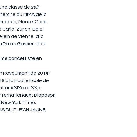
une classe de 
self-
echerche du MIMA de la 
Limoges, Monte-Carlo, 
arlo, Zurich, Bâle, 
rein de Vienne, à la 
 Palais Garnier et au 
mme concertiste en 
ion Royaumont de 2014-
19 à la Haute Ecole de 
nt aux XIXe et XXe 
 internationaux : Diapason 
 New York Times.
MAS DU PUECH JAUNE, 