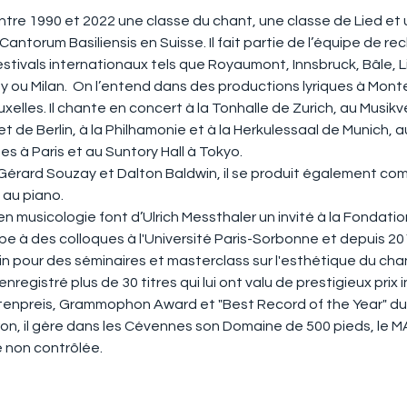
entre 1990 et 2022 une classe du chant, une classe de Lied et 
 Cantorum Basiliensis en Suisse. Il fait partie de l’équipe de r
festivals internationaux tels que Royaumont, Innsbruck, Bâle, 
ou Milan.  On l’entend dans des productions lyriques à Monte C
elles. Il chante en concert à la Tonhalle de Zurich, au Musikve
 de Berlin, à la Philhamonie et à la Herkulessaal de Munich, au
 à Paris et au Suntory Hall à Tokyo.
Gérard Souzay et Dalton Baldwin, il se produit également co
au piano.
n musicologie font d’Ulrich Messthaler un invité à la Fondat
cipe à des colloques à l'Université Paris-Sorbonne et depuis 20
lin pour des séminaires et masterclass sur l'esthétique du cha
enregistré plus de 30 titres qui lui ont valu de prestigieux prix
ttenpreis, Grammophon Award et "Best Record of the Year" du
n, il gère dans les Cévennes son Domaine de 500 pieds, le 
 non contrôlée.