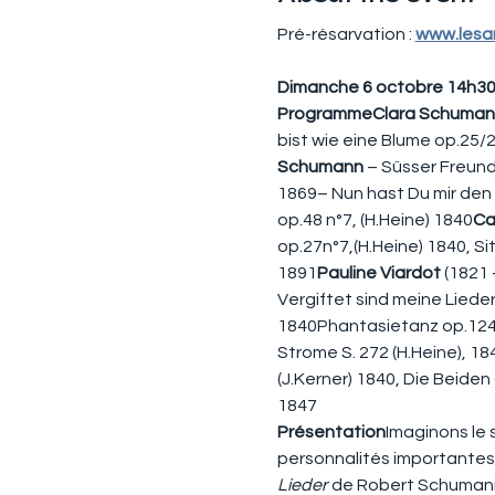
Pré-résarvation : 
www.lesa
Dimanche 6 octobre 14h30 
ProgrammeClara Schuman
bist wie eine Blume op.25/2
Schumann
 – Süsser Freund
1869– Nun hast Du mir den 
op.48 n°7, (H.Heine) 1840
Ca
op.27n°7,(H.Heine) 1840, Sit
1891
Pauline Viardot
 (1821
Vergiftet sind meine Lieder
1840Phantasietanz op.124 n
Strome S. 272 (H.Heine), 18
(J.Kerner) 1840, Die Beiden
1847
Présentation
Imaginons le 
personnalités importantes d
Lieder
 de Robert Schumann