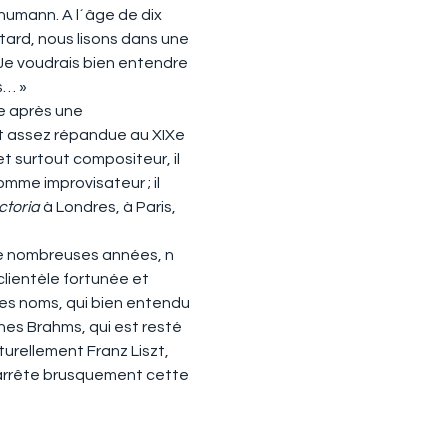
umann. A l´âge de dix 
 tard, nous lisons dans une 
Je voudrais bien entendre 
s… »
e après une 
t assez répandue au XIXe 
t surtout compositeur, il 
me improvisateur ; il 
ctoria
 à Londres, à Paris, 
e nombreuses années, n
lientèle fortunée et 
es noms, qui bien entendu 
nnes Brahms, qui est resté 
urellement Franz Liszt, 
i arrête brusquement cette 