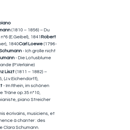
piano
umann
 (1810 – 1856) – Du 
 n°6 (E.Geibel), 1841
Robert 
er), 1840
Carl Loewe
 (1796-
 Schumann
 - Ich grolle nicht 
humann
 - Die Lotusblume 
rande (P.Verlaine) 
z Liszt
 (1811 – 1882) – 
 (J.v.Eichendorff), 
zt
 - Im Rhein, im schönen 
lle Träne op.35 n°10, 
ianiste, piano Streicher 
s écrivains, musiciens, et 
mence à chanter : des 
ie Clara Schumann.