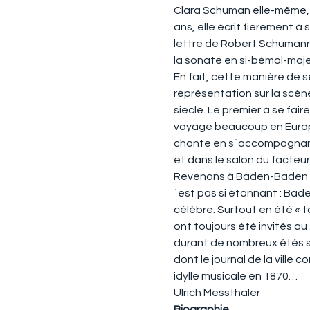
Clara Schuman elle-même, c
ans, elle écrit fièrement à
lettre de Robert Schumann 
la sonate en si-bémol-majeu
En fait, cette manière de s
représentation sur la scè
siècle. Le premier à se fai
voyage beaucoup en Europe
chante en s´accompagnant d
et dans le salon du facteu
Revenons à Baden-Baden :
´est pas si étonnant : Bad
célèbre. Surtout en été « 
ont toujours été invités au
durant de nombreux étés sur
dont le journal de la ville
idylle musicale en 1870…
Ulrich Messthaler
Biographie