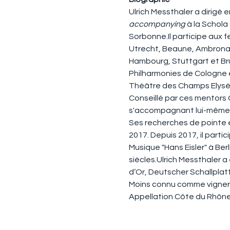
Ulrich Messthaler a dirigé 
accompanying
 à la Schola
Sorbonne.Il participe aux 
Utrecht, Beaune, Ambronay 
Hambourg, Stuttgart et Brux
Philharmonies de Cologne et
Théâtre des Champs Elysées
Conseillé par ces mentors 
s'accompagnant lui-même 
Ses recherches de pointe e
2017. Depuis 2017, il parti
Musique "Hans Eisler" à Ber
siècles.Ulrich Messthaler a 
d’Or, Deutscher Schallpla
Moins connu comme vignero
Appellation Côte du Rhône