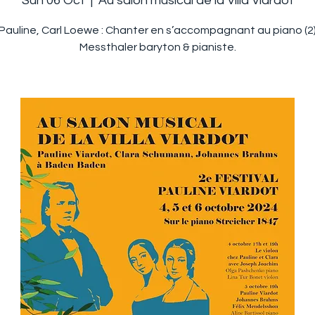
Sun 06 Oct
  |  
Au salon musical de la Villa Viardot
 Pauline, Carl Loewe : Chanter en s’accompagnant au piano (2),
Messthaler baryton & pianiste.