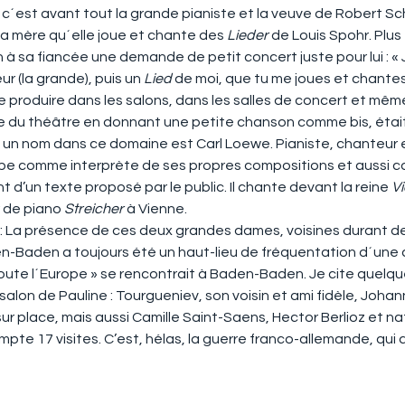
´est avant tout la grande pianiste et la veuve de Robert Sch
 sa mère qu´elle joue et chante des 
Lieder 
de Louis Spohr. Plus
à sa fiancée une demande de petit concert juste pour lui : « 
r (la grande), puis un 
Lied
 de moi, que tu me joues et chante
e produire dans les salons, dans les salles de concert et mêm
ne du théâtre en donnant une petite chanson comme bis, étai
re un nom dans ce domaine est Carl Loewe. Pianiste, chanteur e
 comme interprète de ses propres compositions et aussi com
’un texte proposé par le public. Il chante devant la reine 
Vi
r de piano
 Streicher
 à Vienne.
 La présence de ces deux grandes dames, voisines durant d
en-Baden a toujours été un haut-lieu de fréquentation d´une c
toute l´Europe » se rencontrait à Baden-Baden. Je cite quelqu
 salon de Pauline : Tourgueniev, son voisin et ami fidèle, Joha
 place, mais aussi Camille Saint-Saens, Hector Berlioz et nat
 compte 17 visites. C’est, hélas, la guerre franco-allemande, qu