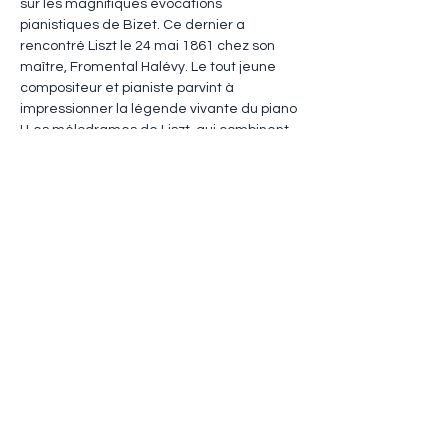
sur les magnifiques évocations 
pianistiques de Bizet. Ce dernier a 
rencontré Liszt le 24 mai 1861 chez son 
maître, Fromental Halévy. Le tout jeune 
compositeur et pianiste parvint à 
impressionner la légende vivante du piano 
! Les mélodrames de Liszt, qui combinent 
déclamation parlée et composition 
pianistique, se sont imposées comme le 
pendant aux 
Chants du Rhin
. Avec les 
poètes que Liszt met en musique – Lenau, 
Strachwitz, Bürger, etc. – nous passons 
des paysages et des rêveries de Bizet et 
Méry à des visions fantastiques et parfois 
cauchemardesques. Deux visions du 
monde !
Hervé Lacombe