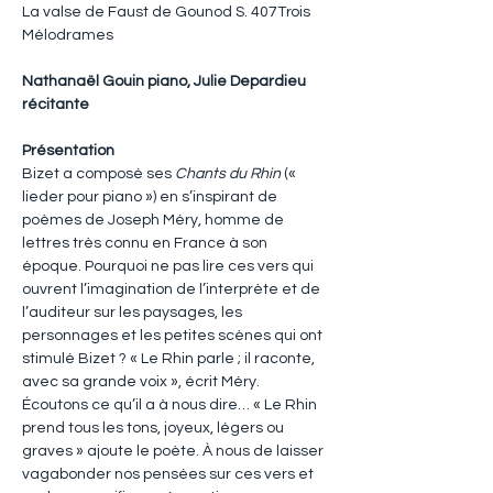
La valse de Faust de Gounod S. 407Trois 
Mélodrames
Nathanaël Gouin piano, Julie Depardieu 
récitante
Présentation
Bizet a composé ses 
Chants du Rhin
 (« 
lieder pour piano ») en s’inspirant de 
poèmes de Joseph Méry, homme de 
lettres très connu en France à son 
époque. Pourquoi ne pas lire ces vers qui 
ouvrent l’imagination de l’interprète et de 
l’auditeur sur les paysages, les 
personnages et les petites scènes qui ont 
stimulé Bizet ? « Le Rhin parle ; il raconte, 
avec sa grande voix », écrit Méry. 
Écoutons ce qu’il a à nous dire… « Le Rhin 
prend tous les tons, joyeux, légers ou 
graves » ajoute le poète. À nous de laisser 
vagabonder nos pensées sur ces vers et 