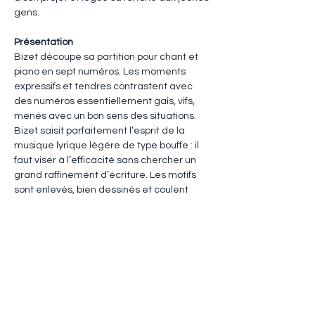
gens.
Présentation
Bizet découpe sa partition pour chant et 
piano en sept numéros. Les moments 
expressifs et tendres contrastent avec 
des numéros essentiellement gais, vifs, 
menés avec un bon sens des situations. 
Bizet saisit parfaitement l’esprit de la 
musique lyrique légère de type bouffe : il 
faut viser à l’efficacité sans chercher un 
grand raffinement d’écriture. Les motifs 
sont enlevés, bien dessinés et coulent 
avec naturel d’une voix à l’autre ; les 
accompagnements sont simples et les 
effets rapides et nets.
Voilà qui dessine sans équivoque un 
portrait musical de Bizet humoriste, 
homme de théâtre aimant la plaisanterie. 
La dimension fantaisiste du personnage 
n’est pas d’emprunt, pas plus que son goût 