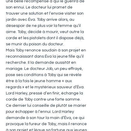
une belle récompense à qui le guérira de 
son ennui. Le docteur lui promet de 
trouver une solution et l’envoie visiter son 
jardin avec Éva. Toby arrive alors, au 
désespoir de ne plus voir la femme qu’il 
aime. Toby, décidé à mourir, veut outre la 
corde et les pistolets dont il dispose déjà, 
se munir du poison du docteur.
Mais Toby renonce soudain à son projet en 
reconnaissant dans Éva la jeune fille qu’il 
recherche. Il la demande aussitôt en 
mariage. Le docteur Job, un peu effrayé, 
pose ses conditions à Toby qui se révèle 
être à la fois le jeune homme « aux 
regards » et le mystérieux sauveur d’Éva. 
Lord Harley, pressé d’en finir, échange la 
corde de Toby contre une forte somme. 
Ce dernier lui conseille de plutôt se marier 
pour échapper à l’ennui. Lord Harley 
demande à son tour la main d’Éva, ce qui 
provoque la fureur de Toby, mais il renonce 
à son projet et lègue sa fortune aux jeunes 