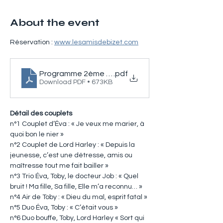
About the event
Réservation : 
www.lesamisdebizet.com
Programme 2ème festival Georges Bizet
.pdf
Download PDF • 673KB
Détail des couplets
n°1 Couplet d’Éva : « Je veux me marier, à 
quoi bon le nier »
n°2 Couplet de Lord Harley : « Depuis la 
jeunesse, c’est une détresse, amis ou 
maîtresse tout me fait bailler »
n°3 Trio Éva, Toby, le docteur Job : « Quel 
bruit ! Ma fille, Sa fille, Elle m’a reconnu… »
n°4 Air de Toby : « Dieu du mal, esprit fatal »
n°5 Duo Éva, Toby : « C’était vous »
n°6 Duo bouffe, Toby, Lord Harley « Sort qui 