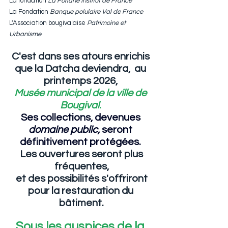
La fondation 
La Forlane Institut de France
La Fondation 
Banque polulaire Val de France
L'Association bougivalaise 
Patrimoine et 
Urbanisme
C'est dans ses atours enrichis 
que la Datcha deviendra,  au 
printemps 2026, 
Musée municipal de la ville de 
Bougival
. 
Ses collections, devenues 
domaine public, 
seront 
définitivement protégées. 
 Les ouvertures seront plus 
fréquentes,
 et des possibilités s'offriront 
pour la restauration du 
bâtiment.
Sous les auspices de la 