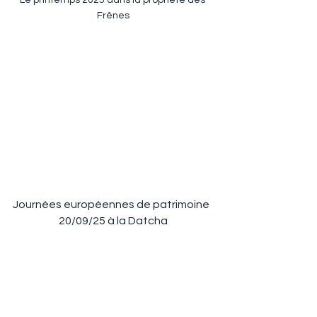
Le printemps 2025 dans la propriété des 
Frênes
Journées européennes de patrimoine  
20/09/25 à la Datcha