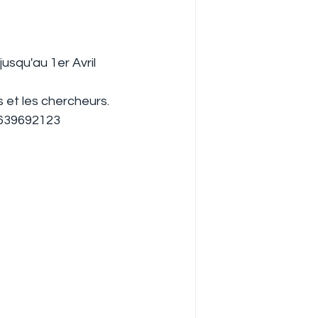
qu'au 1er Avril 
t les chercheurs.
0639692123