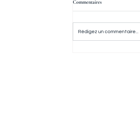
Commentaires
Rédigez un commentaire...
Pauline et Ivan, entre la vil
Datcha, la musique en partage, le
4 juillet 2026